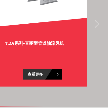
TDA系列-直驱型管道轴流风机
T
查看更多