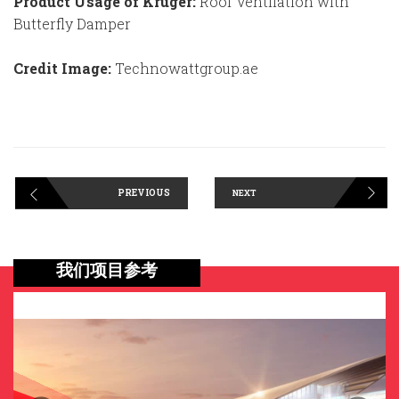
Product Usage of Kruger:
Roof Ventilation with
Butterfly Damper
Credit Image:
Technowattgroup.ae
PREVIOUS
NEXT
我们项目参考