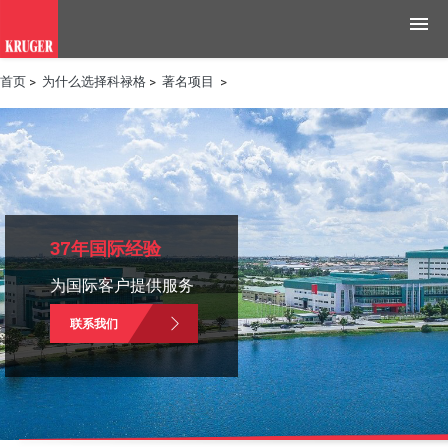
首页
>
为什么选择科禄格
>
著名项目
>
产品
应用领域
工具与资源
新闻媒体
37年国际经验
为国际客户提供服务
为什么选择科禄格
联系我们
招聘
联系我们