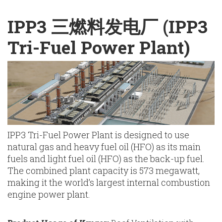
English
Chinese
|
IPP3 三燃料发电厂 (IPP3
Tri-Fuel Power Plant)
IPP3 Tri-Fuel Power Plant is designed to use
natural gas and heavy fuel oil (HFO) as its main
fuels and light fuel oil (HFO) as the back-up fuel.
The combined plant capacity is 573 megawatt,
making it the world’s largest internal combustion
engine power plant.