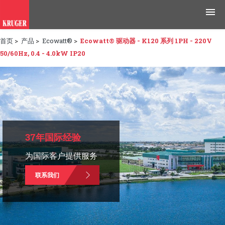
首页
>
产品
>
Ecowatt®
>
Ecowatt® 驱动器 - K120 系列 1PH - 220V
产品
50/60Hz, 0.4 - 4.0kW IP20
应用领域
工具与资源
新闻媒体
37年国际经验
为什么选择科禄格
为国际客户提供服务
招聘
联系我们
联系我们