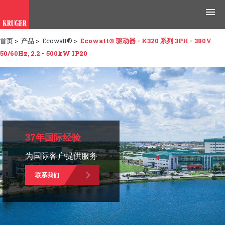
首页
>
产品
>
Ecowatt®
>
Ecowatt® 驱动器 - K320 系列 3PH - 380V
产品
50/60Hz, 2.2 - 500kW IP20
应用领域
工具与资源
新闻媒体
37年国际经验
为什么选择科禄格
为国际客户提供服务
招聘
联系我们
联系我们