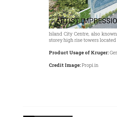
Island City Centre, also known
storey high rise towers located
Product Usage of Kruger:
Gen
Credit Image:
Propi.in