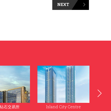
NEXT
 City Centre
VR Mall