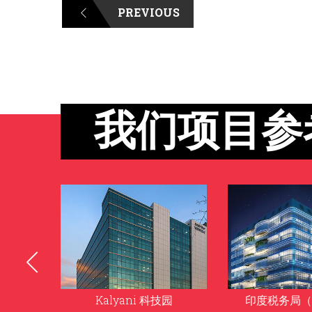
PREVIOUS
我们项目参
园
印度税务局（所得税）
钦奈地铁 (C
Metr