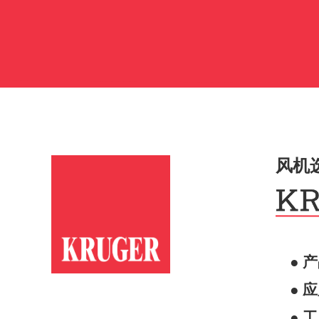
风机
● 
● 
● 